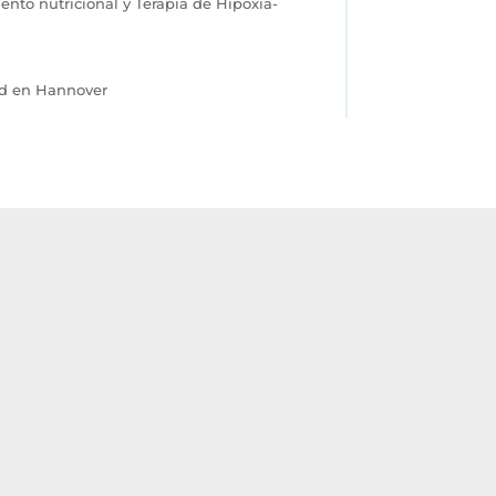
ento nutricional y Terapia de Hipoxia-
ud en Hannover