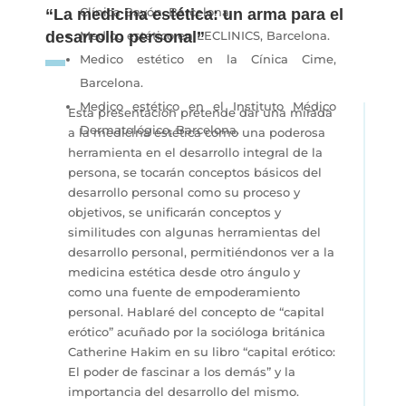
Clínica Bayón, Barcelona.
“La medicina estética: un arma para el
desarrollo personal”
Medico estético en LECLINICS, Barcelona.
Medico estético en la Cínica Cime,
Barcelona.
Medico estético en el Instituto Médico
Esta presentación pretende dar una mirada
Dermatológico, Barcelona.
a la medicina estética como una poderosa
herramienta en el desarrollo integral de la
persona, se tocarán conceptos básicos del
desarrollo personal como su proceso y
objetivos, se unificarán conceptos y
similitudes con algunas herramientas del
desarrollo personal, permitiéndonos ver a la
medicina estética desde otro ángulo y
como una fuente de empoderamiento
personal. Hablaré del concepto de “capital
erótico” acuñado por la socióloga británica
Catherine Hakim en su libro “capital erótico:
El poder de fascinar a los demás” y la
importancia del desarrollo del mismo.