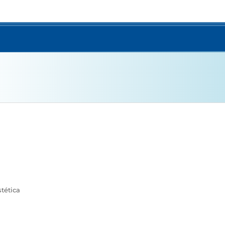
tética
a