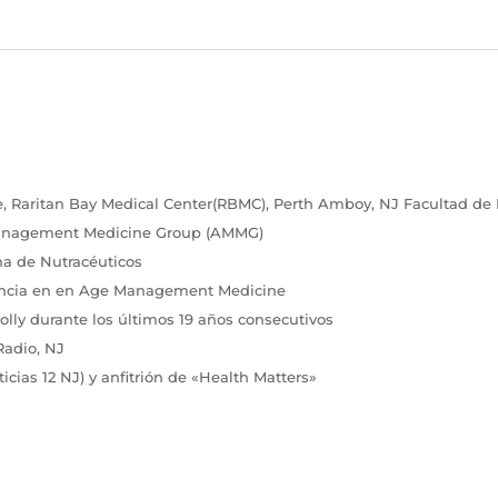
ne, Raritan Bay Medical Center(RBMC), Perth Amboy, NJ Facultad d
Management Medicine Group (AMMG)
na de Nutracéuticos
elencia en en Age Management Medicine
lly durante los últimos 19 años consecutivos
Radio, NJ
cias 12 NJ) y anfitrión de «Health Matters»